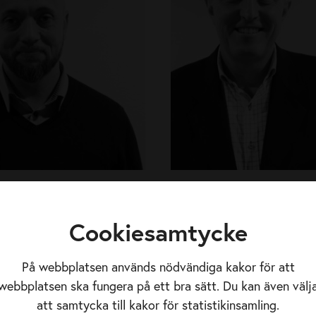
M
a
u
r
i
t
z
o
n
Johan Andersson
Tony Mauritzon
Styrelseledamot
Styrelseledamot
Cookiesamtycke
orns industriservice AB
Plåt & Mekano Romator
johan
@horns.se
tony.m
@platmekano.s
På webbplatsen används nödvändiga kakor för att
webbplatsen ska fungera på ett bra sätt. Du kan även välj
att samtycka till kakor för statistikinsamling.
M