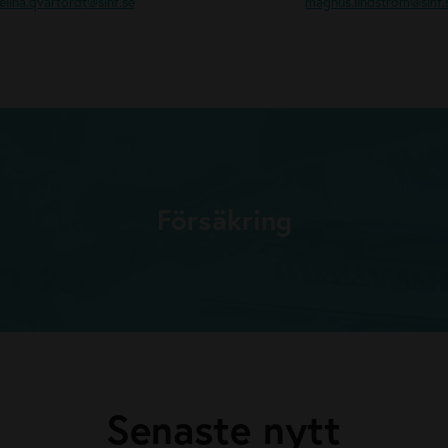
elina.qvarfordt
@sinf.se
magnus.lindstrom
@sinf.
Försäkring
Senaste nytt