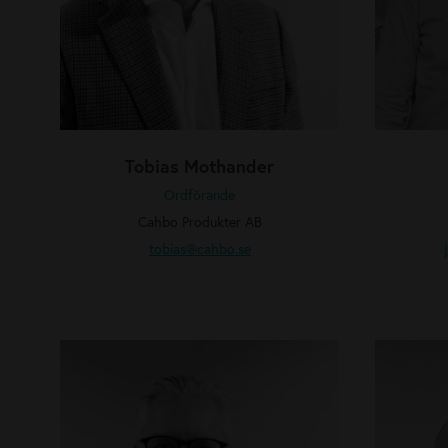
t
d
h
h
a
n
d
e
Tobias Mothander
r
Ordförande
Cahbo Produkter AB
tobias
@cahbo.se
M
J
i
o
k
h
a
a