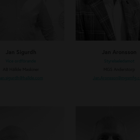
s
o
n
Jan Sigurdh
Jan Aronsson
Vice ordförande
Styrelseledamot
AB Hällde Maskiner
MGS Anderstorp
jan.sigurdh
@hallde.com
Jan.Aronsson
@mgsmfg.
T
o
n
y