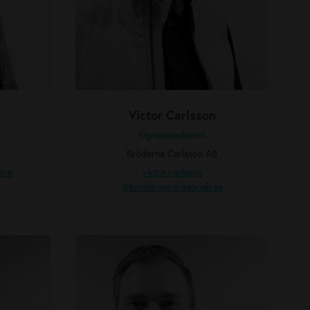
r
l
s
s
o
n
Victor Carlsson
Styrelseledamot
Bröderna Carlsson AB
com
victor.carlsson
@brodernacarlssonab.se
O
l
l
e