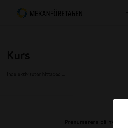
V
Kurs
Inga aktiviteter hittades ...
Prenumerera på nyhets