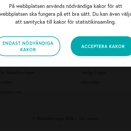
På webbplatsen används nödvändiga kakor för att
Jag accepterar Mekanföretagens
Dataskyddspolicy
webbplatsen ska fungera på ett bra sätt. Du kan även välj
att samtycka till kakor för statistikinsamling.
ENDAST NÖDVÄNDIGA
ACCEPTERA KAKOR
KAKOR
Om Mekanföretagen
Medlemsinformatio
Nyheter
Bli medlem
Om Mekanföretagen
Vanliga frågor
ansliet
Aktiviteter
Kontakta oss
© Mekanföretagen 2026
Om cookies