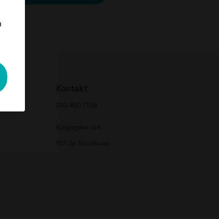
a
n
Kontakt
010-450 7158
Kungsgatan 64
107 26 Stockholm